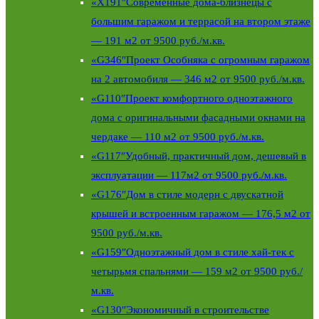
«X191″Современные дома-близнецы с
большим гаражом и террасой на втором этаже
— 191 м2 от 9500 руб./м.кв.
«G346″Проект Особняка с огромным гаражом
на 2 автомобиля — 346 м2 от 9500 руб./м.кв.
«G110″Проект комфортного одноэтажного
дома с оригинальными фасадными окнами на
чердаке — 110 м2 от 9500 руб./м.кв.
«G117″Удобный, практичный дом, дешевый в
эксплуатации — 117м2 от 9500 руб./м.кв.
«G176″Дом в стиле модерн с двускатной
крышей и встроенным гаражом — 176,5 м2 от
9500 руб./м.кв.
«G159″Одноэтажный дом в стиле хай-тек с
четырьмя спальнями — 159 м2 от 9500 руб./
м.кв.
«G130″Экономичный в строительстве