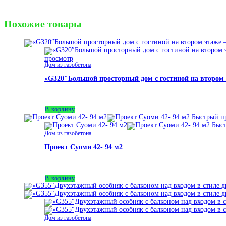
Похожие товары
просмотр
Дом из газобетона
«G320″Большой просторный дом с гостиной на втором э
3,430,000
₽
В корзину
Быстрый п
Быст
Дом из газобетона
Проект Суоми 42- 94 м2
1,850,000
₽
В корзину
Дом из газобетона