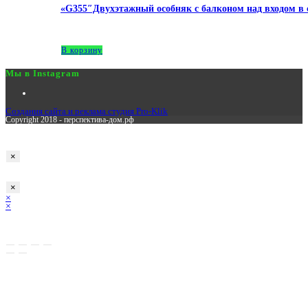
«G355″Двухэтажный особняк c балконом над входом в с
3,800,000
₽
В корзину
Мы в Instagram
Создания сайта и реклама студия Pro-Klik
Copyright 2018 - перспектива-дом.рф
Заполните заявку
×
Оставьте заявку
×
×
×
Корзина