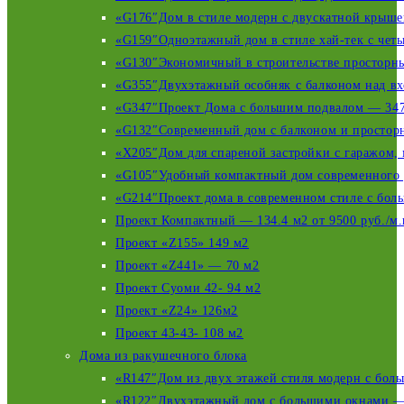
«G176″Дом в стиле модерн с двускатной крышей
«G159″Одноэтажный дом в стиле хай-тек с четы
«G130″Экономичный в строительстве просторный
«G355″Двухэтажный особняк c балконом над вхо
«G347″Проект Дома с большим подвалом — 347 
«G132″Современный дом с балконом и просторн
«X205″Дом для спареной застройки с гаражом, 
«G105″Удобный компактный дом современного д
«G214″Проект дома в современном стиле с бол
Проект Компактный — 134.4 м2 от 9500 руб./м.
Проект «Z155» 149 м2
Проект «Z441» — 70 м2
Проект Суоми 42- 94 м2
Проект «Z24» 126м2
Проект 43-43- 108 м2
Дома из ракушечного блока
«R147″Дом из двух этажей стиля модерн с боль
«R122″Двухэтажный дом с большими окнами — 1