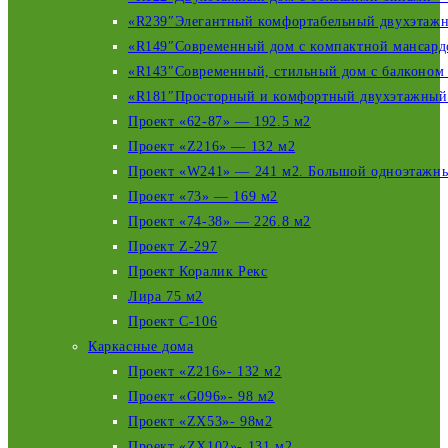
«R239″Элегантный комфортабельный двухэтажны
«R149″Современный дом с компактной мансардо
«R143″Современный, стильный дом с балконом н
«R181″Просторный и комфортный двухэтажный 
Проект «62-87» — 192.5 м2
Проект «Z216» — 132 м2
Проект «W241» — 241 м2. Большой одноэтажны
Проект «73» — 169 м2
Проект «74-38» — 226.8 м2
Проект Z-297
Проект Коралик Рекс
Лира 75 м2
Проект С-106
Каркасные дома
Проект «Z216»- 132 м2
Проект «G096»- 98 м2
Проект «ZX53»- 98м2
Проект «ZX102»- 131 м2