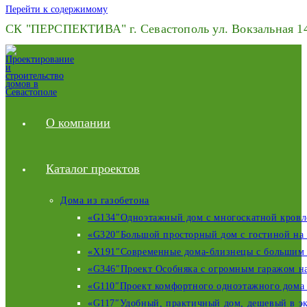
Перейти к содержимому
СК "ПЕРСПЕКТИВА" г. Севастополь ул. Вокзальная 14,
О компании
Каталог проектов
Дома из газобетона
«G134″Одноэтажный дом с многоскатной кровлей
«G320″Большой просторный дом с гостиной на в
«X191″Современные дома-близнецы с большим г
«G346″Проект Особняка с огромным гаражом на 
«G110″Проект комфортного одноэтажного дома 
«G117″Удобный, практичный дом, дешевый в эк