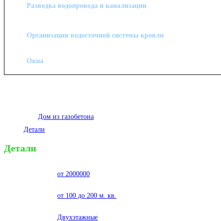
Разводка водопровода и канализации
Организация водосточной системы кровли
Окна
Напоминаем, что у нас гибкая система оплаты, индивидуальный подход
работ.
Категория:
Дом из газобетона
Детали
Детали
Цена
от 2000000
Площадь кв. м.
от 100 до 200 м. кв.
Этажность
Двухэтажные