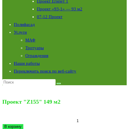
Проект Египет 1
Проект «93-1» — 93 м2
07-12 Проект
Полифасад
Услуги
МАФ
Тротуары
Ограждения
Наши работы
Переключить поиск по веб-сайту
Выбрано:
Проект "Z155" 149 м2
2,570,000
₽
Количество товара Проект "Z155" 149 м2
В корзину