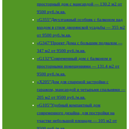
просторный дом с мансардой — 130.2 м2 от
9500 руб./м.кв.
«G355″Двухэтажный особняк c балконом над
входом в стиле дворянской усадьбы — 355 м2
от 9500 руб./м.кв.
«G347″Проект Дома с большим подвалом —
347 м2 от 9500 руб./м.кв.
«G132″Современный дом с балконом и
просторными помещениями — 131.4 м2 от
9500 руб./м.кв.
«X205″Дом для спареной застройки с
гаражом, мансардой и четырьмя спальнями —
205 м2 от 9500 руб./м.кв.
«G105″Удобный компактный дом
современного дизайна, для постройки на
участке небольшой площади — 105 м2 от
9500 руб./м.кв.