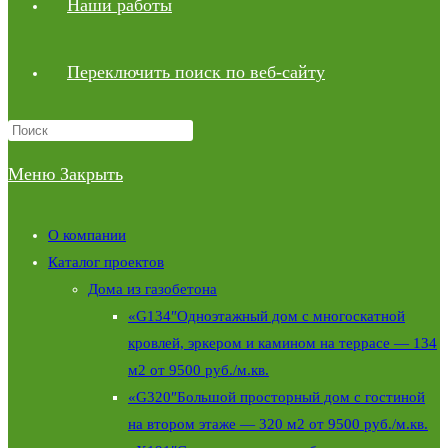
Наши работы
Переключить поиск по веб-сайту
Меню
Закрыть
О компании
Каталог проектов
Дома из газобетона
«G134″Одноэтажный дом с многоскатной
кровлей, эркером и камином на террасе — 134
м2 от 9500 руб./м.кв.
«G320″Большой просторный дом с гостиной
на втором этаже — 320 м2 от 9500 руб./м.кв.