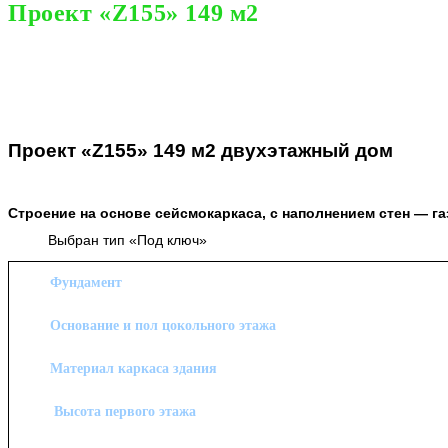
Проект «Z155» 149 м2
2,570,000
₽
Проект «Z155» 149 м2 двухэтажный дом
S=149 кв.м Размеры 10.44 x 8.94м
Строение на основе сейсмокаркаса, с наполнением стен — г
Выбран тип «Под ключ»
Фундамент
Основание и пол цокольного этажа
Материал каркаса здания
Высота первого этажа