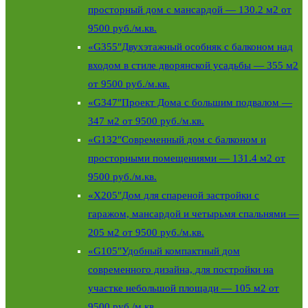
просторный дом с мансардой — 130.2 м2 от
9500 руб./м.кв.
«G355″Двухэтажный особняк c балконом над
входом в стиле дворянской усадьбы — 355 м2
от 9500 руб./м.кв.
«G347″Проект Дома с большим подвалом —
347 м2 от 9500 руб./м.кв.
«G132″Современный дом с балконом и
просторными помещениями — 131.4 м2 от
9500 руб./м.кв.
«X205″Дом для спареной застройки с
гаражом, мансардой и четырьмя спальнями —
205 м2 от 9500 руб./м.кв.
«G105″Удобный компактный дом
современного дизайна, для постройки на
участке небольшой площади — 105 м2 от
9500 руб./м.кв.