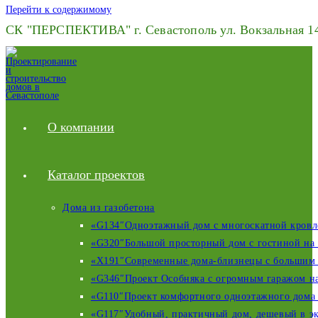
Перейти к содержимому
СК "ПЕРСПЕКТИВА" г. Севастополь ул. Вокзальная 14,
О компании
Каталог проектов
Дома из газобетона
«G134″Одноэтажный дом с многоскатной кровлей
«G320″Большой просторный дом с гостиной на в
«X191″Современные дома-близнецы с большим г
«G346″Проект Особняка с огромным гаражом на 
«G110″Проект комфортного одноэтажного дома 
«G117″Удобный, практичный дом, дешевый в эк