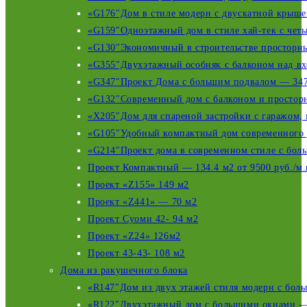
«G176″Дом в стиле модерн с двускатной крышей
«G159″Одноэтажный дом в стиле хай-тек с четы
«G130″Экономичный в строительстве просторный
«G355″Двухэтажный особняк c балконом над вхо
«G347″Проект Дома с большим подвалом — 347 
«G132″Современный дом с балконом и просторн
«X205″Дом для спареной застройки с гаражом, 
«G105″Удобный компактный дом современного д
«G214″Проект дома в современном стиле с бол
Проект Компактный — 134.4 м2 от 9500 руб./м.
Проект «Z155» 149 м2
Проект «Z441» — 70 м2
Проект Суоми 42- 94 м2
Проект «Z24» 126м2
Проект 43-43- 108 м2
Дома из ракушечного блока
«R147″Дом из двух этажей стиля модерн с боль
«R122″Двухэтажный дом с большими окнами — 1