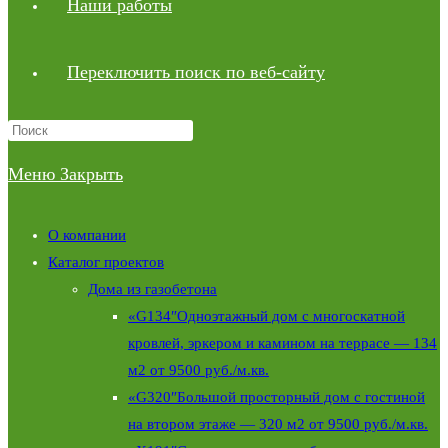
Наши работы
Переключить поиск по веб-сайту
Меню
Закрыть
О компании
Каталог проектов
Дома из газобетона
«G134″Одноэтажный дом с многоскатной
кровлей, эркером и камином на террасе — 134
м2 от 9500 руб./м.кв.
«G320″Большой просторный дом с гостиной
на втором этаже — 320 м2 от 9500 руб./м.кв.