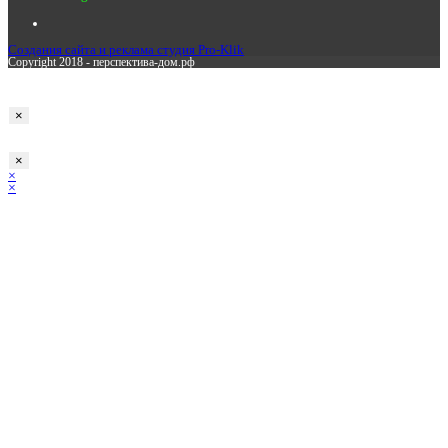
Создания сайта и реклама студия Pro-Klik
Copyright 2018 - перспектива-дом.рф
Заполните заявку
×
Оставьте заявку
×
×
×
Корзина