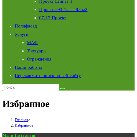
Проект Египет 1
Проект «93-1» — 93 м2
07-12 Проект
Полифасад
Услуги
МАФ
Тротуары
Ограждения
Наши работы
Переключить поиск по веб-сайту
Избранное
Главная
>
Избранное
Мы в Instagram