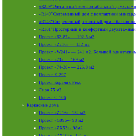
«R239″Элегантный комфортабельный двухэтажны
«R149″Современный дом с компактной мансардо
«R143″Современный, стильный дом с балконом н
«R181″Просторный и комфортный двухэтажный 
Проект «62-87» — 192.5 м2
Проект «Z216» — 132 м2
Проект «W241» — 241 м2. Большой одноэтажны
Проект «73» — 169 м2
Проект «74-38» — 226.8 м2
Проект Z-297
Проект Коралик Рекс
Лира 75 м2
Проект С-106
Каркасные дома
Проект «Z216»- 132 м2
Проект «G096»- 98 м2
Проект «ZX53»- 98м2
Проект «ZX102»- 131 м2