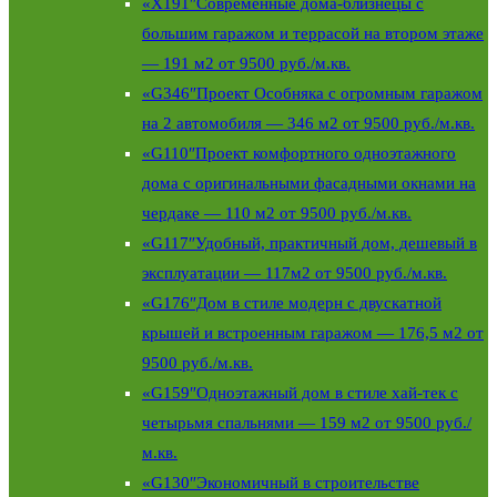
«X191″Современные дома-близнецы с
большим гаражом и террасой на втором этаже
— 191 м2 от 9500 руб./м.кв.
«G346″Проект Особняка с огромным гаражом
на 2 автомобиля — 346 м2 от 9500 руб./м.кв.
«G110″Проект комфортного одноэтажного
дома с оригинальными фасадными окнами на
чердаке — 110 м2 от 9500 руб./м.кв.
«G117″Удобный, практичный дом, дешевый в
эксплуатации — 117м2 от 9500 руб./м.кв.
«G176″Дом в стиле модерн с двускатной
крышей и встроенным гаражом — 176,5 м2 от
9500 руб./м.кв.
«G159″Одноэтажный дом в стиле хай-тек с
четырьмя спальнями — 159 м2 от 9500 руб./
м.кв.
«G130″Экономичный в строительстве