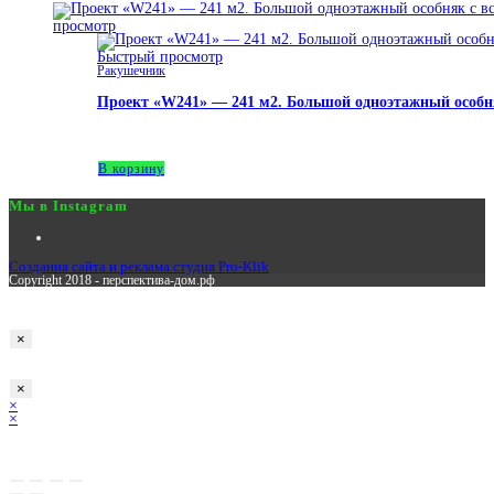
просмотр
Быстрый просмотр
Ракушечник
Проект «W241» — 241 м2. Большой одноэтажный особн
3,970,000
₽
В корзину
Мы в Instagram
Создания сайта и реклама студия Pro-Klik
Copyright 2018 - перспектива-дом.рф
Заполните заявку
×
Оставьте заявку
×
×
×
Корзина