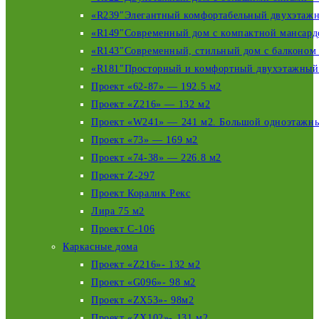
«R239″Элегантный комфортабельный двухэтажны
«R149″Современный дом с компактной мансардо
«R143″Современный, стильный дом с балконом н
«R181″Просторный и комфортный двухэтажный 
Проект «62-87» — 192.5 м2
Проект «Z216» — 132 м2
Проект «W241» — 241 м2. Большой одноэтажны
Проект «73» — 169 м2
Проект «74-38» — 226.8 м2
Проект Z-297
Проект Коралик Рекс
Лира 75 м2
Проект С-106
Каркасные дома
Проект «Z216»- 132 м2
Проект «G096»- 98 м2
Проект «ZX53»- 98м2
Проект «ZX102»- 131 м2