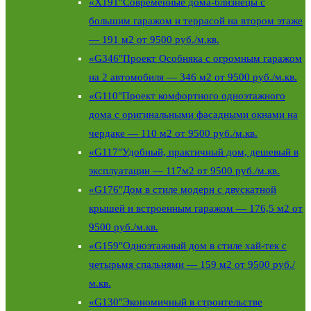
«X191″Современные дома-близнецы с
большим гаражом и террасой на втором этаже
— 191 м2 от 9500 руб./м.кв.
«G346″Проект Особняка с огромным гаражом
на 2 автомобиля — 346 м2 от 9500 руб./м.кв.
«G110″Проект комфортного одноэтажного
дома с оригинальными фасадными окнами на
чердаке — 110 м2 от 9500 руб./м.кв.
«G117″Удобный, практичный дом, дешевый в
эксплуатации — 117м2 от 9500 руб./м.кв.
«G176″Дом в стиле модерн с двускатной
крышей и встроенным гаражом — 176,5 м2 от
9500 руб./м.кв.
«G159″Одноэтажный дом в стиле хай-тек с
четырьмя спальнями — 159 м2 от 9500 руб./
м.кв.
«G130″Экономичный в строительстве