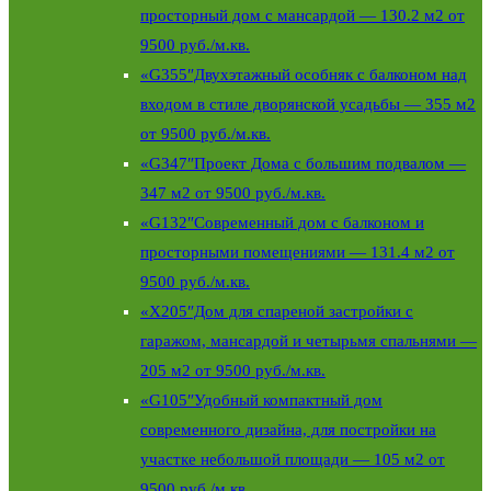
просторный дом с мансардой — 130.2 м2 от
9500 руб./м.кв.
«G355″Двухэтажный особняк c балконом над
входом в стиле дворянской усадьбы — 355 м2
от 9500 руб./м.кв.
«G347″Проект Дома с большим подвалом —
347 м2 от 9500 руб./м.кв.
«G132″Современный дом с балконом и
просторными помещениями — 131.4 м2 от
9500 руб./м.кв.
«X205″Дом для спареной застройки с
гаражом, мансардой и четырьмя спальнями —
205 м2 от 9500 руб./м.кв.
«G105″Удобный компактный дом
современного дизайна, для постройки на
участке небольшой площади — 105 м2 от
9500 руб./м.кв.