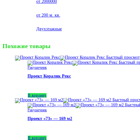
Цена
от 2000000
Площадь кв. м.
от 200 м. кв.
Этажность
Двухэтажные
Похожие товары
Быстрый просмот
Быстрый п
Ракушечник
Проект Коралик Рекс
2,147,300
₽
В корзину
Быстрый прос
Быстрый
Ракушечник
Проект «73» — 169 м2
2,900,000
₽
В корзину