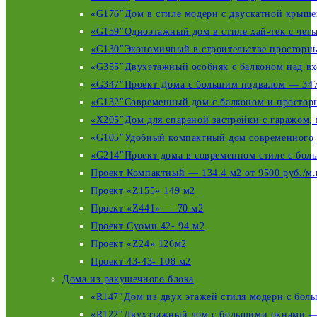
«G176″Дом в стиле модерн с двускатной крышей
«G159″Одноэтажный дом в стиле хай-тек с четы
«G130″Экономичный в строительстве просторный
«G355″Двухэтажный особняк c балконом над вхо
«G347″Проект Дома с большим подвалом — 347 
«G132″Современный дом с балконом и просторн
«X205″Дом для спареной застройки с гаражом, 
«G105″Удобный компактный дом современного д
«G214″Проект дома в современном стиле с бол
Проект Компактный — 134.4 м2 от 9500 руб./м.
Проект «Z155» 149 м2
Проект «Z441» — 70 м2
Проект Суоми 42- 94 м2
Проект «Z24» 126м2
Проект 43-43- 108 м2
Дома из ракушечного блока
«R147″Дом из двух этажей стиля модерн с боль
«R122″Двухэтажный дом с большими окнами — 1