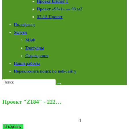
Проект Египет 1
Проект «93-1» — 93 м2
07-12 Проект
Полифасад
Услуги
МАФ
Тротуары
Ограждения
Наши работы
Переключить поиск по веб-сайту
Выбрано:
Проект "Z184" - 222…
3,750,000
₽
Количество товара Проект "Z184" - 222 м2
В корзину