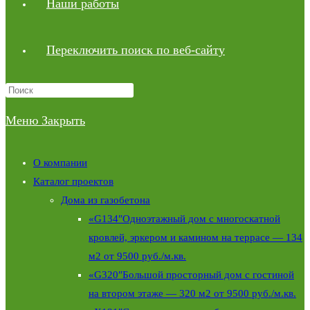
Наши работы
Переключить поиск по веб-сайту
Меню
Закрыть
О компании
Каталог проектов
Дома из газобетона
«G134″Одноэтажный дом с многоскатной
кровлей, эркером и камином на террасе — 134
м2 от 9500 руб./м.кв.
«G320″Большой просторный дом с гостиной
на втором этаже — 320 м2 от 9500 руб./м.кв.