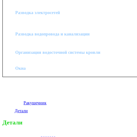
Разводка электросетей
Разводка водопровода и канализации
Организация водосточной системы кровли
Окна
Напоминаем, что у нас гибкая система оплаты, индивидуальный подход
работ.
Категория:
Ракушечник
Детали
Детали