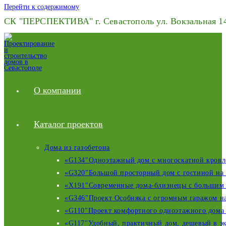
Перейти к содержимому
СК "ПЕРСПЕКТИВА" г. Севастополь ул. Вокзальная 14,
О компании
Каталог проектов
Дома из газобетона
«G134″Одноэтажный дом с многоскатной кровлей
«G320″Большой просторный дом с гостиной на в
«X191″Современные дома-близнецы с большим г
«G346″Проект Особняка с огромным гаражом на 
«G110″Проект комфортного одноэтажного дома 
«G117″Удобный, практичный дом, дешевый в эк