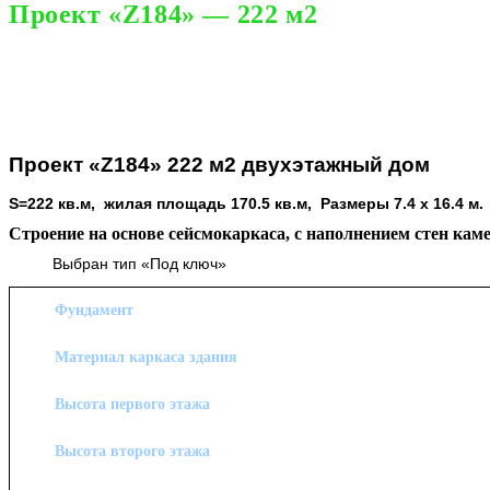
Проект «Z184» — 222 м2
3,750,000
₽
Проект «Z184» 222 м2 двухэтажный дом
S=222 кв.м, жилая площадь 170.5 кв.м, Размеры 7.4 x 16.4 м.
Строение на основе сейсмокаркаса, с наполнением стен
кам
Выбран тип «Под ключ»
Фундамент
Материал каркаса здания
Высота первого этажа
Высота второго этажа